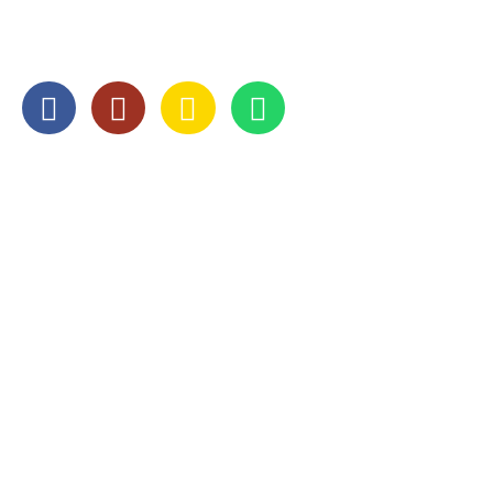
SOCIAL MEDIA
OPENINGSTIJDEN
Maandag
8:00 — 17:00
Dinsdag
8:00 — 17:00
Woensdag
8:00 — 17:00
Donderdag
8:00 — 17:00
Vrijdag
8:00 — 17:00
Zaterdag
Gesloten
Zondag
Gesloten