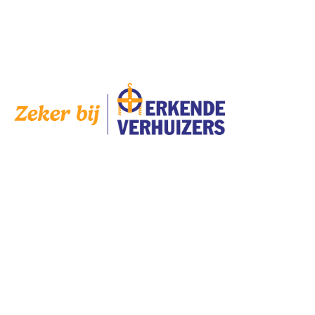
Op
zaterdag
zijn wij geopend op afspraak.
AANGESLOTEN
SERVICES
Bedrijven
Scholen