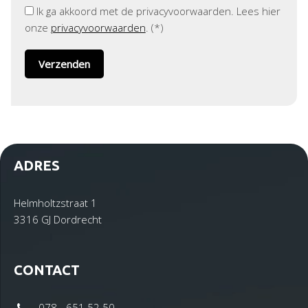
Ik ga akkoord met de privacyvoorwaarden.
Lees hier
onze
privacyvoorwaarden
. (*)
ADRES
Helmholtzstraat 1
3316 GJ Dordrecht
CONTACT
078 - 651 52 50