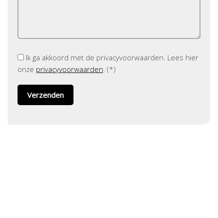
Ik ga akkoord met de privacyvoorwaarden.
Lees hier
onze
privacyvoorwaarden
. (*)
ADRES
Helmholtzstraat 1
3316 GJ Dordrecht