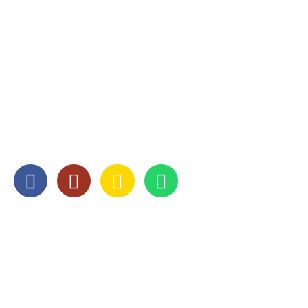
CONTACT
078 - 651 52 50
info@abcverhuizingen.nl
SOCIAL MEDIA
OPENINGSTIJDEN
Maandag
8:00 — 17:00
Dinsdag
8:00 — 17:00
Woensdag
8:00 — 17:00