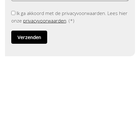
Ik ga akkoord met de privacyvoorwaarden.
Lees hier
onze
privacyvoorwaarden
. (*)
ADRES
Helmholtzstraat 1
3316 GJ Dordrecht
CONTACT