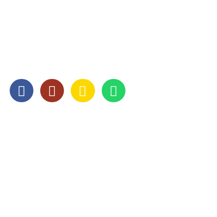
078 - 651 52 50
info@abcverhuizingen.nl
SOCIAL MEDIA
OPENINGSTIJDEN
Maandag
8:00 — 17:00
Dinsdag
8:00 — 17:00
Woensdag
8:00 — 17:00
Donderdag
8:00 — 17:00
Vrijdag
8:00 — 17:00