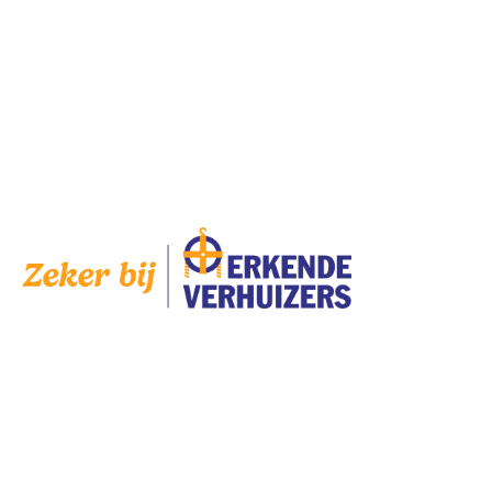
Zaterdag
Gesloten
Zondag
Gesloten
Op
zaterdag
zijn wij geopend op afspraak.
AANGESLOTEN
SERVICES