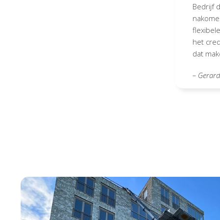
Bedrijf 
nakomen
flexibele
het cred
dat mak
– Gerar