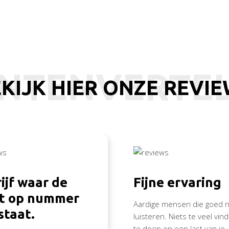
NTENVERTE
KIJK HIER ONZE REVI
ijf waar de
Fijne ervaring
nt op nummer
Aardige mensen die goed n
staat.
luisteren. Niets te veel vi
te doen en een last van je