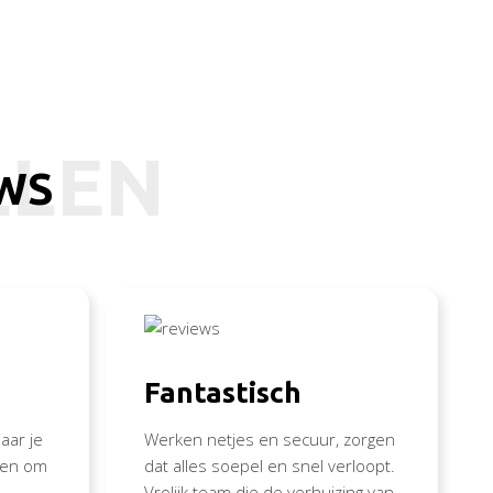
LLEN
EWS
Fantastisch
aar je
Werken netjes en secuur, zorgen
nden om
dat alles soepel en snel verloopt.
Vrolijk team die de verhuizing van