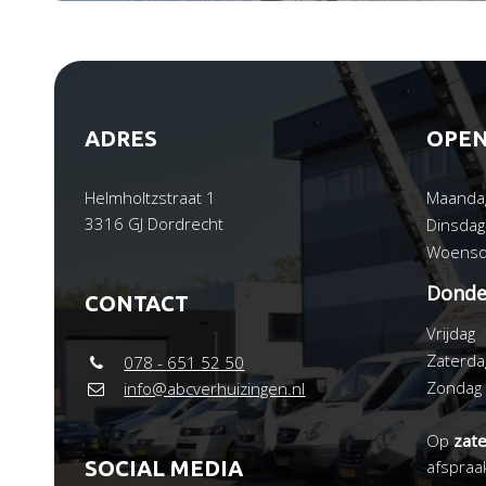
ADRES
OPEN
Helmholtzstraat 1
Maanda
3316 GJ Dordrecht
Dinsdag
Woensd
Donde
CONTACT
Vrijdag
Zaterda
078 - 651 52 50
Zondag
info@abcverhuizingen.nl
Op
zat
SOCIAL MEDIA
afspraa