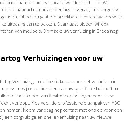
n de oude naar de nieuwe locatie worden verhuisd. Wij
grootste aandacht in onze voertuigen. Vervolgens zorgen wij
itgeladen. Of het nu gaat om breekbare items of waardevolle
ke uitdaging aan te pakken. Daarnaast bieden wij ook
teren van meubels. Dit maakt uw verhuizing in Breda nog
artog Verhuizingen voor uw
rtog Verhuizingen de ideale keuze voor het verhuizen in
arom passen wij onze diensten aan uw specifieke behoeften
llen tot het bieden van flexibele oplossingen voor al uw
ficiënt verloopt. Kies voor de professionele aanpak van ABC
nden nemen. Neem vandaag nog contact met ons op voor een
bij een zorgvuldige en snelle verhuizing naar uw nieuwe