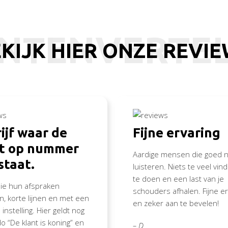
NTENVERTE
KIJK HIER ONZE REVI
ijf waar de
Fijne ervaring
nt op nummer
Aardige mensen die goed n
staat.
luisteren. Niets te veel vi
te doen en een last van je
die hun afspraken
schouders afhalen. Fijne er
, korte lijnen en met een
en zeker aan te bevelen!
 instelling. Hier geldt nog
o “De klant is koning” en
– D