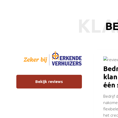
KLA
BE
Bedr
kla
Bekijk reviews
één 
Bedrijf 
nakomen
flexibele
het cred