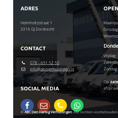
ADRES
OPEN
Helmholtzstraat 1
Maanda
3316 GJ Dordrecht
Dinsdag
Woensd
Donde
CONTACT
Vrijdag
Zaterda
078 - 651 52 50
Zondag
info@abcverhuizingen.nl
Op
zat
SOCIAL MEDIA
afspraa
©
ABC Den Hartog Verhuizingen
. Alle rechten voorbehouden