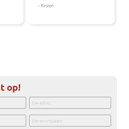
– Kirsten
t op!