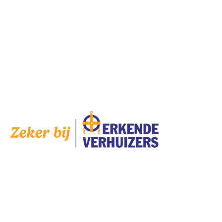
Vrijdag
8:00 — 17:00
Zaterdag
Gesloten
Zondag
Gesloten
Op
zaterdag
zijn wij geopend op afspraak.
AANGESLOTEN
SERVICES