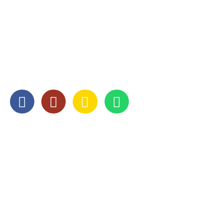
078 - 651 52 50
info@abcverhuizingen.nl
SOCIAL MEDIA
OPENINGSTIJDEN
Maandag
8:00 — 17:00
Dinsdag
8:00 — 17:00
Woensdag
8:00 — 17:00
Donderdag
8:00 — 17:00