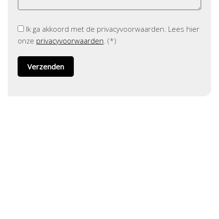
Ik ga akkoord met de privacyvoorwaarden.
Lees hier
onze
privacyvoorwaarden
. (*)
ADRES
Helmholtzstraat 1
3316 GJ Dordrecht
CONTACT