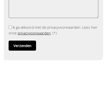
Ik ga akkoord met de privacyvoorwaarden.
Lees hier
onze
privacyvoorwaarden
. (*)
ADRES
Helmholtzstraat 1
3316 GJ Dordrecht