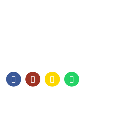
CONTACT
078 - 651 52 50
info@abcverhuizingen.nl
SOCIAL MEDIA
OPENINGSTIJDEN
Maandag
8:00 — 17:00
Dinsdag
8:00 — 17:00
Woensdag
8:00 — 17:00