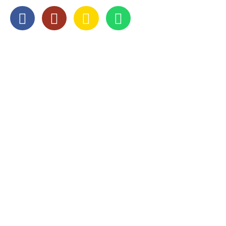
OPENINGSTIJDEN
Maandag
8:00 — 17:00
Dinsdag
8:00 — 17:00
Woensdag
8:00 — 17:00
Donderdag
8:00 — 17:00
Vrijdag
8:00 — 17:00
Zaterdag
Gesloten
Zondag
Gesloten
Op
zaterdag
zijn wij geopend op afspraak.