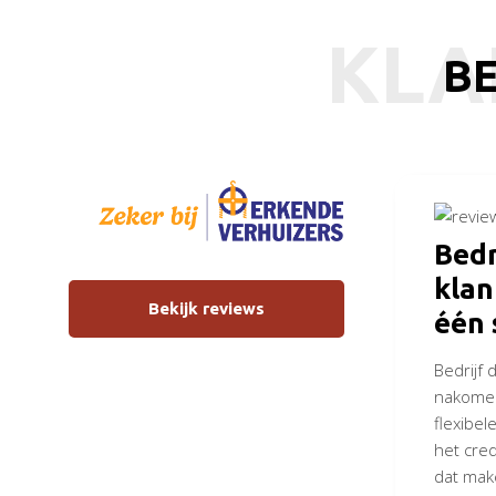
KLA
BE
Bedr
kla
Bekijk reviews
één 
Bedrijf 
nakomen
flexibele
het cred
dat mak