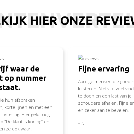
NTENVERTE
KIJK HIER ONZE REVI
ijf waar de
Fijne ervaring
nt op nummer
Aardige mensen die goed n
staat.
luisteren. Niets te veel vi
te doen en een last van je
die hun afspraken
schouders afhalen. Fijne er
, korte lijnen en met een
en zeker aan te bevelen!
 instelling. Hier geldt nog
o “De klant is koning” en
– D
en ze ook waar!