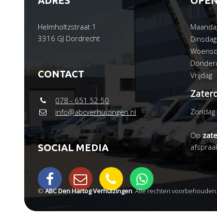
ADRES
OPEN
Helmholtzstraat 1
Maanda
3316 GJ Dordrecht
Dinsdag
Woensd
Donder
CONTACT
Vrijdag
Zater
078 - 651 52 50
Zondag
info@abcverhuizingen.nl
Op
zat
SOCIAL MEDIA
afspraa
©
ABC Den Hartog Verhuizingen
. Alle rechten voorbehouden