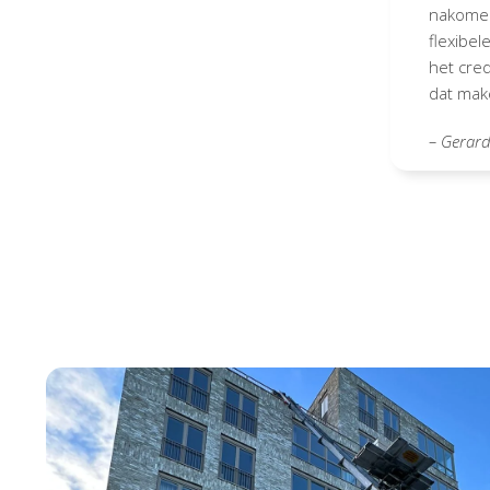
nakomen
flexibele
het cred
dat mak
– Gerar