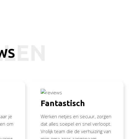
LLEN
EWS
Fantastisch
aar je
Werken netjes en secuur, zorgen
nden om
dat alles soepel en snel verloopt.
Vrolijk team die de verhuizing van
varing
mijn oma zeer aangenaam