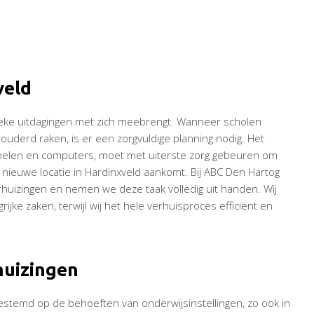
veld
nieke uitdagingen met zich meebrengt. Wanneer scholen
uderd raken, is er een zorgvuldige planning nodig. Het
stoelen en computers, moet met uiterste zorg gebeuren om
 nieuwe locatie in Hardinxveld aankomt. Bij ABC Den Hartog
rhuizingen en nemen we deze taak volledig uit handen. Wij
jke zaken, terwijl wij het hele verhuisproces efficiënt en
huizingen
estemd op de behoeften van onderwijsinstellingen, zo ook in