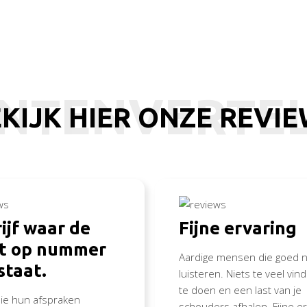
NTENVERTE
KIJK HIER ONZE REVI
ijf waar de
Fijne ervaring
nt op nummer
Aardige mensen die goed n
staat.
luisteren. Niets te veel vi
te doen en een last van je
die hun afspraken
schouders afhalen. Fijne er