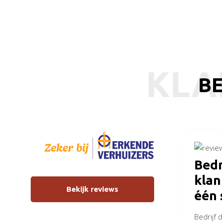
KLA
BE
Bedr
kla
Bekijk reviews
één 
Bedrijf 