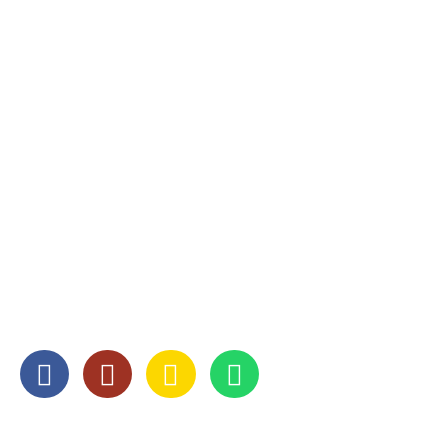
ADRES
Helmholtzstraat 1
3316 GJ Dordrecht
CONTACT
078 - 651 52 50
info@abcverhuizingen.nl
SOCIAL MEDIA