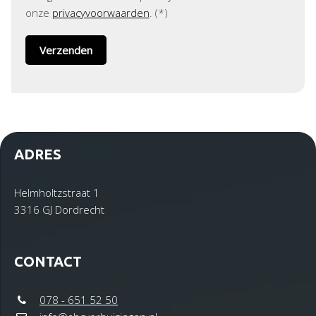
onze
privacyvoorwaarden
. (*)
ADRES
Helmholtzstraat 1
3316 GJ Dordrecht
CONTACT
078 - 651 52 50