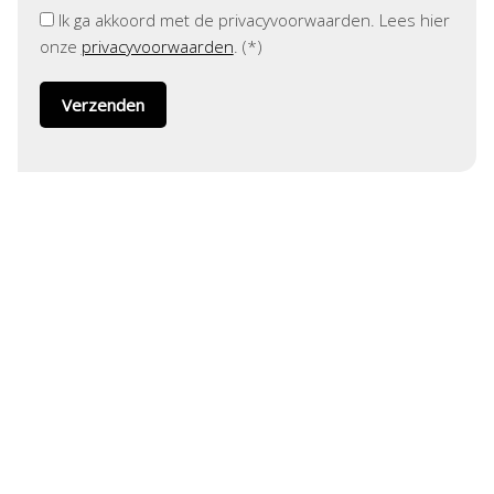
Ik ga akkoord met de privacyvoorwaarden.
Lees hier
onze
privacyvoorwaarden
. (*)
ADRES
Helmholtzstraat 1
3316 GJ Dordrecht
CONTACT