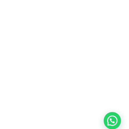
Scholen
Particulieren
Verhuisservice
Buitenland transport
©
ABC Den Hartog Verhuizingen
. Alle rechten voorbehouden.
Webdesign Vanoo Media
Privacyverklaring
Voorwaarden
Sitemap