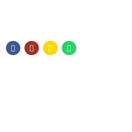
078 - 651 52 50
info@abcverhuizingen.nl
SOCIAL MEDIA
OPENINGSTIJDEN
Maandag
8:00 — 17:00
Dinsdag
8:00 — 17:00
Woensdag
8:00 — 17:00
Donderdag
8:00 — 17:00
Vrijdag
8:00 — 17:00
Zaterdag
Gesloten