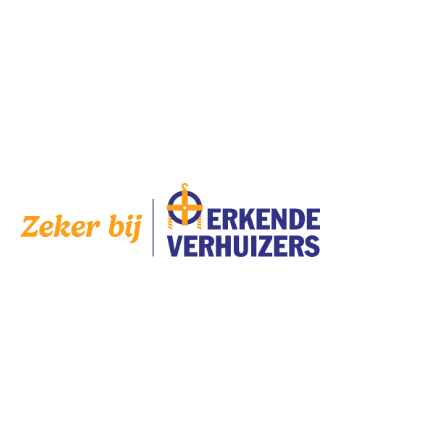
Zondag
Gesloten
Op
zaterdag
zijn wij geopend op afspraak.
AANGESLOTEN
SERVICES
Bedrijven