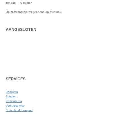
zondag
Gesloten
Op
zaterdag
zijn wij geopend op afspraak.
AANGESLOTEN
SERVICES
Bedrijven
Scholen
Particulieren
Verhuisservice
Buitenland transport