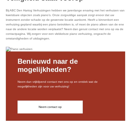
Bij ABC Den Hartog Verhuizingen hebben we jarenlange ervaring met het verhuizen van
kwetsbare objecten zoals piano’s. Onze zorgvuldige aanpak zorgt ervoor dat uw
instrument zonder schade op de gewenste locatie aankomt. Heeft u binnenkort een
verhuizing gepland waarbij een piano betrokken is, of moet de piano alleen van de ene
naar de andere locatie worden verplaatst? Neem dan gerust contact met ons op via de
contactpagina. Wij zorgen voor een vlekkeloze piano verhuizing, ongeacht de
omstandigheden of uitdagingen.
Benieuwd naar de
mogelijkheden?
Neem dan vrijblijvend contact met ons op en ontdek wat de
mogelijkheden zijn voor uw verhuizing!
Neem contact op