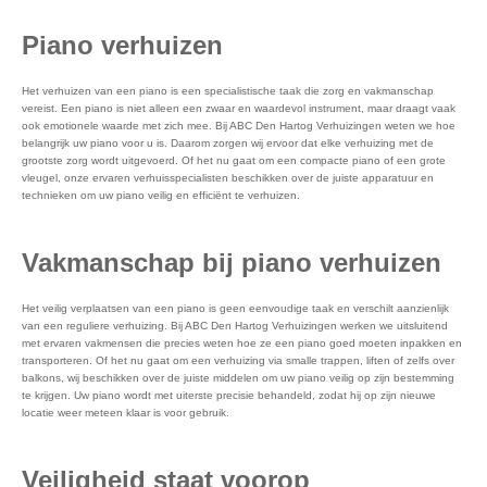
Piano verhuizen
Het verhuizen van een piano is een specialistische taak die zorg en vakmanschap
vereist. Een piano is niet alleen een zwaar en waardevol instrument, maar draagt vaak
ook emotionele waarde met zich mee. Bij ABC Den Hartog Verhuizingen weten we hoe
belangrijk uw piano voor u is. Daarom zorgen wij ervoor dat elke verhuizing met de
grootste zorg wordt uitgevoerd. Of het nu gaat om een compacte piano of een grote
vleugel, onze ervaren verhuisspecialisten beschikken over de juiste apparatuur en
technieken om uw piano veilig en efficiënt te verhuizen.
Vakmanschap bij piano verhuizen
Het veilig verplaatsen van een piano is geen eenvoudige taak en verschilt aanzienlijk
van een reguliere verhuizing. Bij ABC Den Hartog Verhuizingen werken we uitsluitend
met ervaren vakmensen die precies weten hoe ze een piano goed moeten inpakken en
transporteren. Of het nu gaat om een verhuizing via smalle trappen, liften of zelfs over
balkons, wij beschikken over de juiste middelen om uw piano veilig op zijn bestemming
te krijgen. Uw piano wordt met uiterste precisie behandeld, zodat hij op zijn nieuwe
locatie weer meteen klaar is voor gebruik.
Veiligheid staat voorop