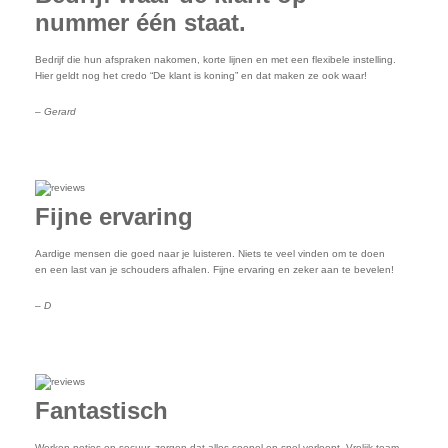
nummer één staat.
Bedrijf die hun afspraken nakomen, korte lijnen en met een flexibele instelling.
Hier geldt nog het credo “De klant is koning” en dat maken ze ook waar!
– Gerard
Fijne ervaring
Aardige mensen die goed naar je luisteren. Niets te veel vinden om te doen
en een last van je schouders afhalen. Fijne ervaring en zeker aan te bevelen!
– D
Fantastisch
Werken netjes en secuur, zorgen dat alles soepel en snel verloopt. Vrolijk team