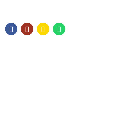
SOCIAL MEDIA
OPENINGSTIJDEN
Maandag
8:00 — 17:00
Dinsdag
8:00 — 17:00
Woensdag
8:00 — 17:00
Donderdag
8:00 — 17:00
Vrijdag
8:00 — 17:00
Zaterdag
Gesloten
Zondag
Gesloten