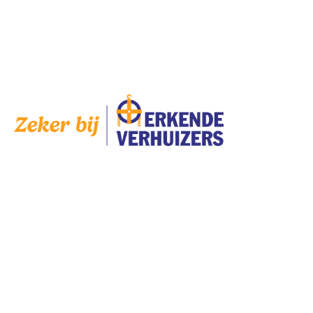
Op
zaterdag
zijn wij geopend op afspraak.
AANGESLOTEN
SERVICES
Bedrijven
Scholen