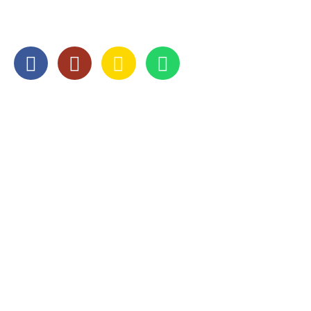
SOCIAL MEDIA
OPENINGSTIJDEN
Maandag
8:00 — 17:00
Dinsdag
8:00 — 17:00
Woensdag
8:00 — 17:00
Donderdag
8:00 — 17:00
Vrijdag
8:00 — 17:00
Zaterdag
Gesloten
Zondag
Gesloten
Op
zaterdag
zijn wij geopend op afspraak.