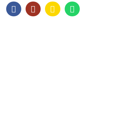
OPENINGSTIJDEN
Maandag
8:00 — 17:00
Dinsdag
8:00 — 17:00
Woensdag
8:00 — 17:00
Donderdag
8:00 — 17:00
Vrijdag
8:00 — 17:00
Zaterdag
Gesloten
Zondag
Gesloten
Op
zaterdag
zijn wij geopend op afspraak.